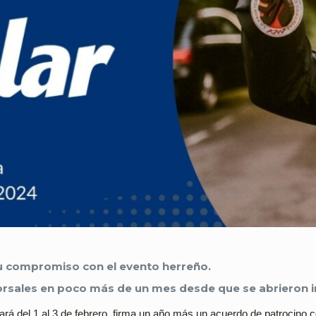
su compromiso con el evento herreño.
rsales en poco más de un mes desde que se abrieron i
rá del 1 al 3 de febrero, firma un año más un acuerdo de patrocino 