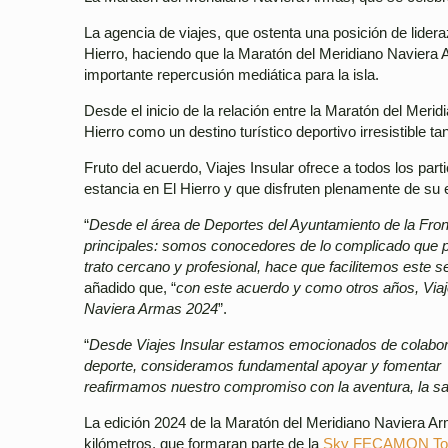
La agencia de viajes, que ostenta una posición de lidera
Hierro, haciendo que la Maratón del Meridiano Naviera 
importante repercusión mediática para la isla.
Desde el inicio de la relación entre la Maratón del Mer
Hierro como un destino turístico deportivo irresistible ta
Fruto del acuerdo, Viajes Insular ofrece a todos los parti
estancia en El Hierro y que disfruten plenamente de su e
“
Desde el área de Deportes del Ayuntamiento de la Front
principales: somos conocedores de lo complicado que pue
trato cercano y profesional, hace que facilitemos este s
añadido que, “
con este acuerdo y como otros años, Viaje
Naviera Armas 2024
”.
“
Desde Viajes Insular estamos emocionados de colabor
deporte, consideramos fundamental apoyar y fomentar ini
reafirmamos nuestro compromiso con la aventura, la sal
La edición 2024 de la Maratón del Meridiano Naviera Ar
kilómetros, que formaran parte de la
Sky FECAMON Tou