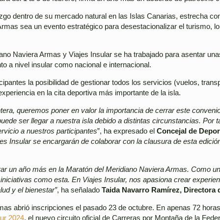
zgo dentro de su mercado natural en las Islas Canarias, estrecha con
Armas sea un evento estratégico para desestacionalizar el turismo, 
idiano Naviera Armas y Viajes Insular se ha trabajado para asentar un
nto a nivel insular como nacional e internacional.
cipantes la posibilidad de gestionar todos los servicios (vuelos, trans
xperiencia en la cita deportiva más importante de la isla.
era, queremos poner en valor la importancia de cerrar este convenio
de ser llegar a nuestra isla debido a distintas circunstancias. Por t
ervicio a nuestros participantes
”, ha expresado el
Concejal de Deport
s Insular se encargarán de colaborar con la clausura de esta edición,
ar un año más en la Maratón del Meridiano Naviera Armas. Como un
ciativas como esta. En Viajes Insular, nos apasiona crear experienci
ud y el bienestar”
, ha señalado
Taida Navarro Ramírez, Directora d
mas abrió inscripciones el pasado 23 de octubre. En apenas 72 horas 
r 2024
, el nuevo circuito oficial de Carreras por Montaña de la Fe