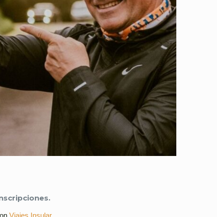
nscripciones.
con
Viajes Insular
.