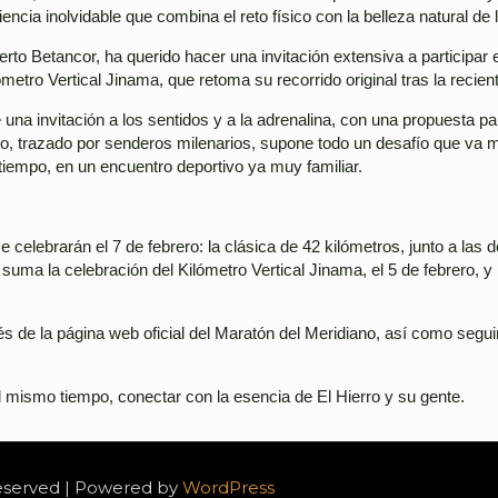
ia inolvidable que combina el reto físico con la belleza natural de la
rto Betancor, ha querido hacer una invitación extensiva a participar
ómetro Vertical Jinama, que retoma su recorrido original tras la reci
na invitación a los sentidos y a la adrenalina, con una propuesta pai
o, trazado por senderos milenarios, supone todo un desafío que va más
tiempo, en un encuentro deportivo ya muy familiar.
e celebrarán el 7 de febrero: la clásica de 42 kilómetros, junto a las
 suma la celebración del Kilómetro Vertical Jinama, el 5 de febrero, y l
és de la página web oficial del Maratón del Meridiano, así como segu
al mismo tiempo, conectar con la esencia de El Hierro y su gente.
Reserved | Powered by
WordPress